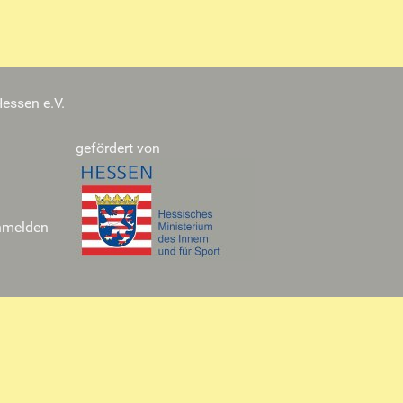
essen e.V.
gefördert von
nmelden