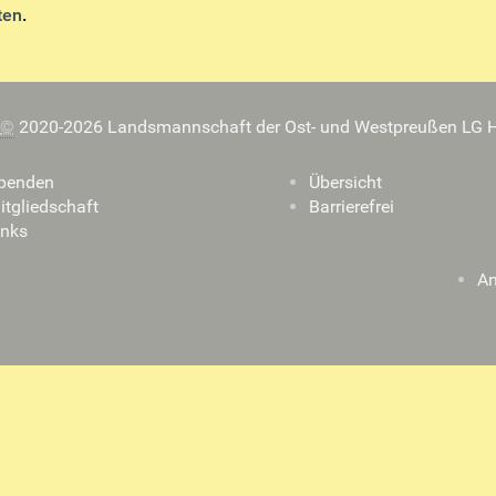
ten
.
©
2020-2026 Landsmannschaft der Ost- und Westpreußen LG H
penden
Übersicht
itgliedschaft
Barrierefrei
inks
A