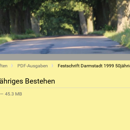
ften
PDF-Ausgaben
Festschrift Darmstadt 1999 50jähr
jähriges Bestehen
— 45.3 MB