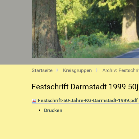
S
Startseite
Kreisgruppen
Archiv: Festschri
i
e
Festschrift Darmstadt 1999 50
s
i
Festschrift-50-Jahre-KG-Darmstadt-1999.pdf
n
I
Drucken
d
n
h
h
i
a
e
l
r