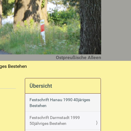
Ostpreußische Alleen
iges Bestehen
Übersicht
Festschrift Hanau 1990 40järiges
Bestehen
Festschrift Darmstadt 1999
50jähriges Bestehen