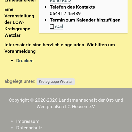
Kuno Kutz
w
Telefon des Kontakts
Eine
.
06441 / 45439
Veranstaltung
l
Termin zum Kalender hinzufügen
der LOW-
o
iCal
Kreisgruppe
w
Wetzlar
-
h
Interessierte sind herzlich eingeladen. Wir bitten um
e
Voranmeldung
s
I
Drucken
s
n
e
h
n
a
.
abgelegt unter:
Kreisgruppe Wetzlar
l
d
t
e
s
Copyright
©
2020-2026 Landsmannschaft der Ost- und
/
p
Westpreußen LG Hessen e.V.
k
e
r
z
e
Impressum
i
i
Datenschutz
f