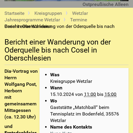
Ostpreußische Alleen
Startseite
Kreisgruppen
Wetzlar
Jahresprogramme Wetzlar
Termine
Bericht einer Wanderung von der Oderquelle bis nach Cosel in Oberschlesien
Bericht einer Wanderung von der
Oderquelle bis nach Cosel in
Oberschlesien
h
Dia-Vortrag von
Was
t
Herrn
Kreisgruppe Wetzlar
t
Wolfgang Post,
Wann
p
Herborn
15.10.2024
von
11:00
bis
15:00
s
mit
Wo
:
gemeinsamem
Gaststätte „Matchball“ beim
/
Mittagessen
Tennisplatz im Bodenfeld, 35576
/
(ca. 12.30 Uhr)
Wetzlar
w
und
Name des Kontakts
w
Erntedankfeier