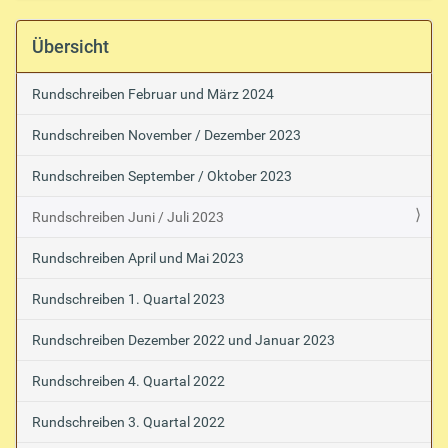
f
r
m
i
Übersicht
i
s
n
c
e
Rundschreiben Februar und März 2024
i
h
n
e
W
Rundschreiben November / Dezember 2023
A
i
e
k
Rundschreiben September / Oktober 2023
s
t
b
i
a
Rundschreiben Juni / Juli 2023
o
d
e
n
Rundschreiben April und Mai 2023
n
e
-
n
Rundschreiben 1. Quartal 2023
Rundschreiben Dezember 2022 und Januar 2023
Rundschreiben 4. Quartal 2022
Rundschreiben 3. Quartal 2022