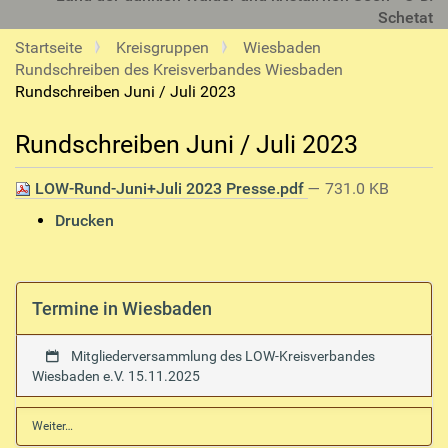
Schetat
Startseite
Kreisgruppen
Wiesbaden
Rundschreiben des Kreisverbandes Wiesbaden
Rundschreiben Juni / Juli 2023
Rundschreiben Juni / Juli 2023
LOW-Rund-Juni+Juli 2023 Presse.pdf
— 731.0 KB
I
Drucken
n
h
a
l
Termine in Wiesbaden
t
s
Mitgliederversammlung des LOW-Kreisverbandes
p
Wiesbaden e.V.
15.11.2025
e
z
T
Weiter…
i
e