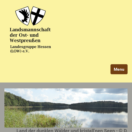
Navigatio
Land der dunklen Wälder und kristall'nen Seen - © D.