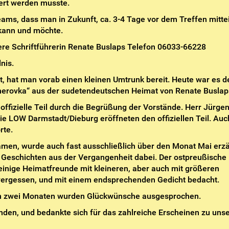
tert werden musste.
ams, dass man in Zukunft, ca. 3-4 Tage vor dem Treffen mittei
kann und möchte.
sere Schriftführerin Renate Buslaps Telefon 06033-66228
nis.
t, hat man vorab einen kleinen Umtrunk bereit. Heute war es d
echerovka“ aus der sudetendeutschen Heimat von Renate Buslap
ffizielle Teil durch die Begrüßung der Vorstände. Herr Jürgen
die LOW Darmstadt/Dieburg eröffneten den offiziellen Teil. Auc
rte.
n, wurde auch fast ausschließlich über den Monat Mai erzä
 Geschichten aus der Vergangenheit dabei. Der ostpreußische 
h einige Heimatfreunde mit kleineren, aber auch mit größeren
t vergessen, und mit einem endsprechenden Gedicht bedacht.
en zwei Monaten wurden Glückwünsche ausgesprochen.
enden, und bedankte sich für das zahlreiche Erscheinen zu un