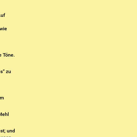
Auf
owie
e Töne.
s“ zu
um
Mehl
st; und