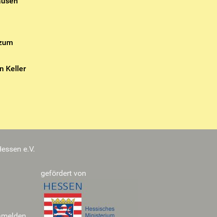
ausen
 zum
n Keller
essen e.V.
gefördert von
nmelden