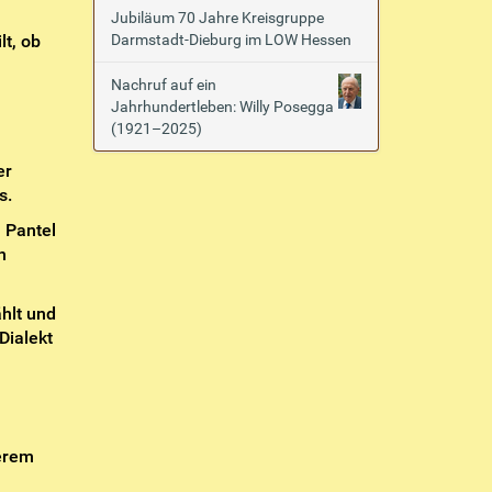
Jubiläum 70 Jahre Kreisgruppe
lt, ob
Darmstadt-Dieburg im LOW Hessen
Nachruf auf ein
Jahrhundertleben: Willy Posegga
(1921–2025)
er
s.
 Pantel
h
hlt und
Dialekt
serem