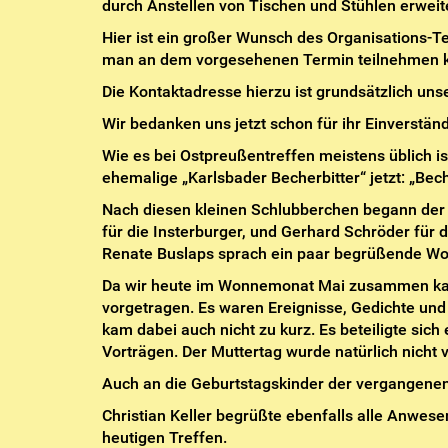
durch Anstellen von Tischen und Stühlen erwei
Hier ist ein großer Wunsch des Organisations-Te
man an dem vorgesehenen Termin teilnehmen 
Die Kontaktadresse hierzu ist grundsätzlich un
Wir bedanken uns jetzt schon für ihr Einverständ
Wie es bei Ostpreußentreffen meistens üblich is
ehemalige „Karlsbader Becherbitter“ jetzt: „B
Nach diesen kleinen Schlubberchen begann der o
für die Insterburger, und Gerhard Schröder für 
Renate Buslaps sprach ein paar begrüßende Wo
Da wir heute im Wonnemonat Mai zusammen kame
vorgetragen. Es waren Ereignisse, Gedichte und
kam dabei auch nicht zu kurz. Es beteiligte sic
Vorträgen. Der Muttertag wurde natürlich nich
Auch an die Geburtstagskinder der vergangen
Christian Keller begrüßte ebenfalls alle Anwes
heutigen Treffen.