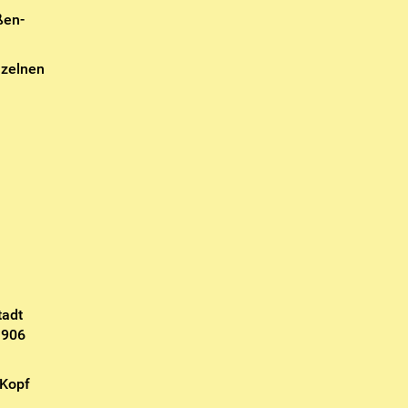
ßen-
nzelnen
tadt
1906
 Kopf