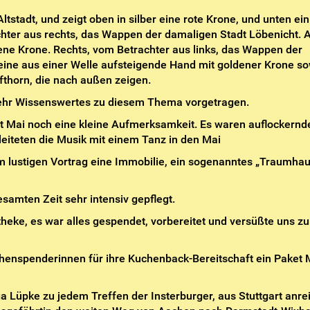
ltstadt, und zeigt oben in silber eine rote Krone, und unten ein
achter aus rechts, das Wappen der damaligen Stadt Löbenicht. 
ne Krone. Rechts, vom Betrachter aus links, das Wappen der
ine aus einer Welle aufsteigende Hand mit goldener Krone s
ifthorn, die nach außen zeigen.
sehr Wissenswertes zu diesem Thema vorgetragen.
t Mai noch eine kleine Aufmerksamkeit. Es waren auflockernd
iteten die Musik mit einem Tanz in den Mai
m lustigen Vortrag eine Immobilie, ein sogenanntes „Traumhau
amten Zeit sehr intensiv gepflegt.
heke, es war alles gespendet, vorbereitet und versüßte uns z
chenspenderinnen für ihre Kuchenback-Bereitschaft ein Paket 
 Lüpke zu jedem Treffen der Insterburger, aus Stuttgart anrei