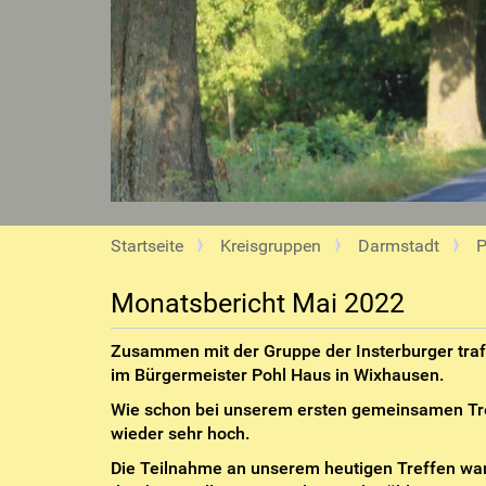
S
Startseite
Kreisgruppen
Darmstadt
P
i
e
Monatsbericht Mai 2022
s
i
Zusammen mit der Gruppe der Insterburger tra
n
im Bürgermeister Pohl Haus in Wixhausen.
d
Wie schon bei unserem ersten gemeinsamen Tre
h
wieder sehr hoch.
i
e
Die Teilnahme an unserem heutigen Treffen war 
r