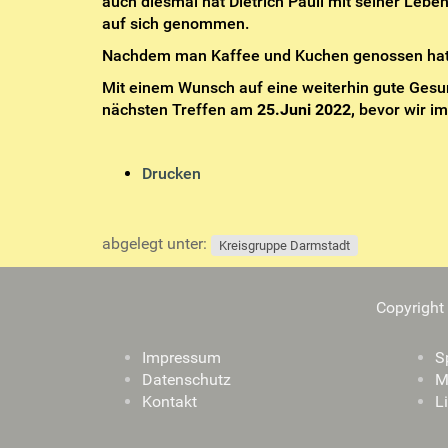
auch diesmal hat Dietrich Pauli mit seiner Le
auf sich genommen.
Nachdem man Kaffee und Kuchen genossen hatte
Mit einem Wunsch auf eine weiterhin gute Gesu
nächsten Treffen am
25.Juni 2022,
bevor wir i
I
Drucken
n
h
a
abgelegt unter:
Kreisgruppe Darmstadt
l
t
s
Copyright
p
e
Impressum
S
z
Datenschutz
M
i
Kontakt
L
f
i