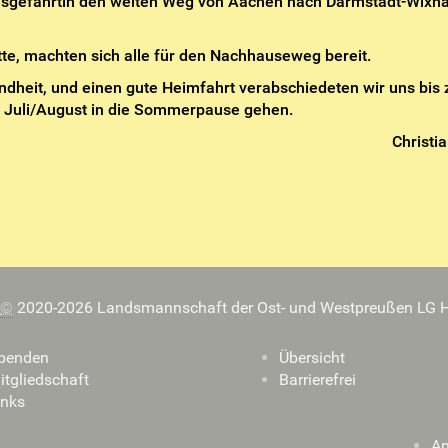
bensgefährtin den weiten Weg von Aachen nach Darmstadt-Wixh
, machten sich alle für den Nachhauseweg bereit.
ndheit, und einen gute Heimfahrt verabschiedeten wir uns bis
m Juli/August in die Sommerpause gehen.
Christia
©
2020-2026 Landsmannschaft der Ost- und Westpreußen LG H
penden
Übersicht
itgliedschaft
Barrierefrei
inks
A